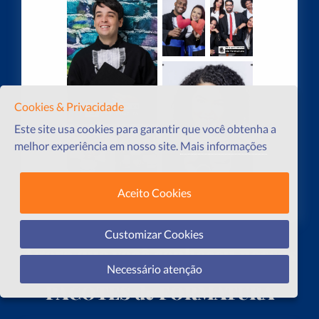
Cookies & Privacidade
Este site usa cookies para garantir que você obtenha a
melhor experiência em nosso site.
Mais informações
Aceito Cookies
Customizar Cookies
Agora que você conheceu nossos
clientes, conheça os valores dos
Necessário atenção
PACOTES de FORMATURA